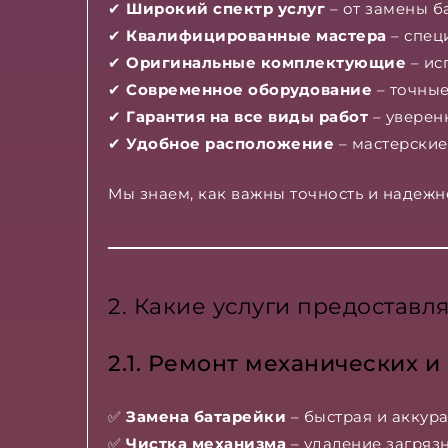
✔
Широкий спектр услуг
– от замены б
✔
Квалифицированные мастера
– спец
✔
Оригинальные комплектующие
– ис
✔
Современное оборудование
– точные
✔
Гарантия на все виды работ
– уверенн
✔
Удобное расположение
– мастерские
Мы знаем, как важны точность и надежн
2. Какие услуги предоставля
2.1. Ремонт механических и
✅
Замена батарейки
– быстрая и аккур
✅
Чистка механизма
– удаление загрязн