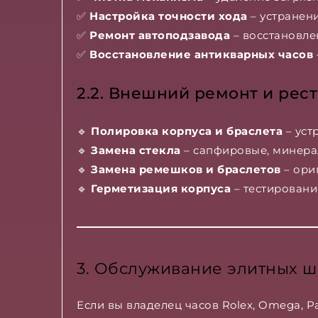
✅
Настройка точности хода
– устранени
✅
Ремонт автоподзавода
– восстановле
✅
Восстановление антикварных часов
2.2. Внешний ремонт и рес
🔹
Полировка корпуса и браслета
– уст
🔹
Замена стекла
– сапфировые, минера
🔹
Замена ремешков и браслетов
– ори
🔹
Герметизация корпуса
– тестировани
3. Обслуживание элитных ш
Если вы владелец часов Rolex, Omega, P