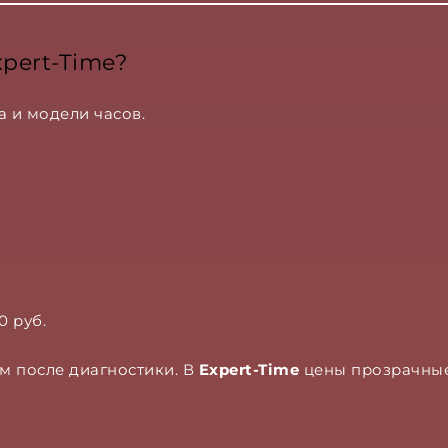
xpert-Time?
а и модели часов.
0 руб.
м после диагностики. В
Expert-Time
цены прозрачные