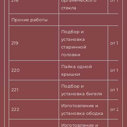
218
органического
от 1500
стекла
Прочие работы
Подбор и
установка
219
от 1000
старинной
головки
Пайка одной
220
от 1000
крышки
Подбор и
221
от 1500
установка бигеля
Изготовление и
222
от 2000
установка ободка
Изготовление и