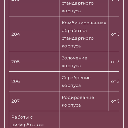
стандартного
корпуса
Комбинированная
обработка
204
от 5500
стандартного
корпуса
Золочение
205
от 5000
корпуса
Серебрение
206
от 3500
корпуса
Родирование
207
от 7500
корпуса
Работы с
циферблатом