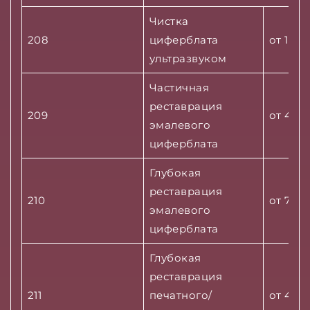
Чистка
208
циферблата
от 1000
ультразвуком
Частичная
реставрация
209
от 4500
эмалевого
циферблата
Глубокая
реставрация
210
от 7500
эмалевого
циферблата
Глубокая
реставрация
211
печатного/
от 4500