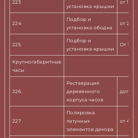
223
от 1350
установка крышки
Подбор и
224
от 2000
установка ободка
Подбор и
225
От 1350
установка крышки
Крупногабаритные
часы
Реставрация
226
деревянного
дог.
корпуса часов
Полировка
227
латунных
от 4500
элементов декора