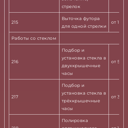
стрелок
Выточка футора
215
от 1500
для одной стрелки
Работы со стеклом
Подбор и
установка стекла в
216
от 500 
двухкрышечные
часы
Подбор и
установка стекла в
217
от 3200
трёхкрышечные
часы
Полировка