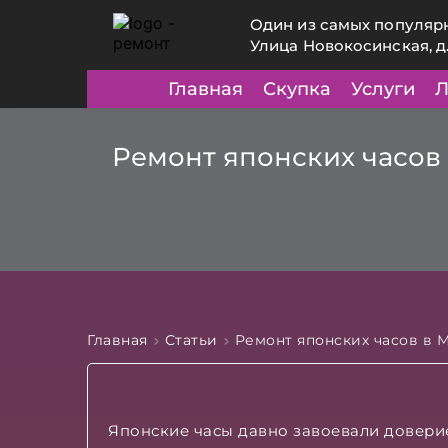
Один из самых популяр
Улица Новокосинская, д
Главная
Скупка
Услуги
Л
Ремонт японских часов 
Главная
Статьи
Ремонт японских часов в М
Японские часы давно завоевали доверие п