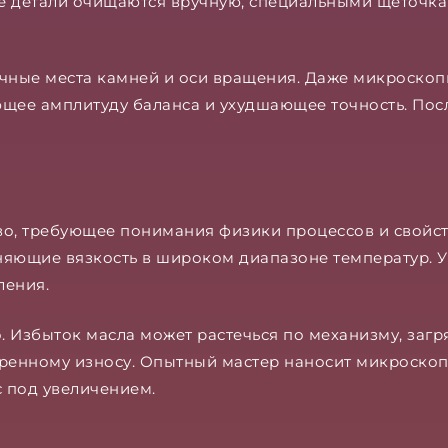
е детали очищаются вручную, специальными щеточк
ные места камней и оси вращения. Даже микроскопич
щее амплитуду баланса и ухудшающее точность. Посл
во, требующее понимания физики процессов и свойс
няющие вязкость в широком диапазоне температур. У
ления.
 Избыток масла может растечься по механизму, загр
оренному износу. Опытный мастер наносит микроско
 под увеличением.