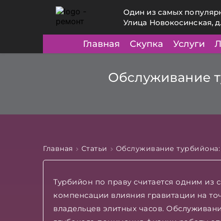
Один из самых популяр
Улица Новокосинская, д
Главная
Скупка
Услуги
Л
Обслуживание т
Главная
Статьи
Обслуживание турбийона:
Турбийон по праву считается одним из 
компенсации влияния гравитации на точ
владельцев элитных часов. Обслуживан