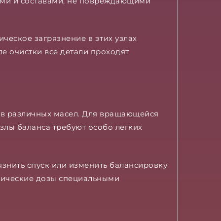
ами и составами, не повреждающими
еское загрязнение в этих узлах
е очистки все детали проходят
тв различных масел. Для вращающейся
злы баланса требуют особо легких
язнить спуск или изменить балансировку
пические дозы специальными