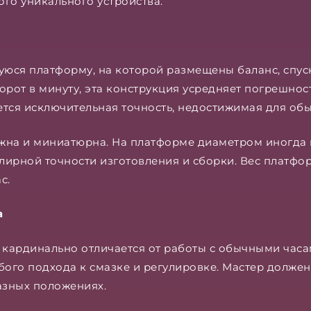
го уникального устройства.
юся платформу, на которой размещены баланс, спуск
орот в минуту, эта конструкция усредняет погрешнос
ается исключительная точность, недостижимая для об
жна и миниатюрна. На платформе диаметром иногда
елирной точности изготовления и сборки. Вес платфо
с.
а
кардинально отличается от работы с обычными час
ого подхода к смазке и регулировке. Мастер должен 
азных положениях.