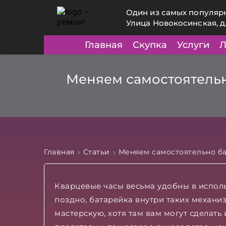
Один из самых популяр
Улица Новокосинская, д
Главная
Скупка
Услуги
Л
Меняем самостоятельн
Главная
Статьи
Меняем самостоятельно ба
Кварцевые часы весьма удобны в использ
поздно, батарейка внутри таких механиз
мастерскую, хотя там вам могут сделать