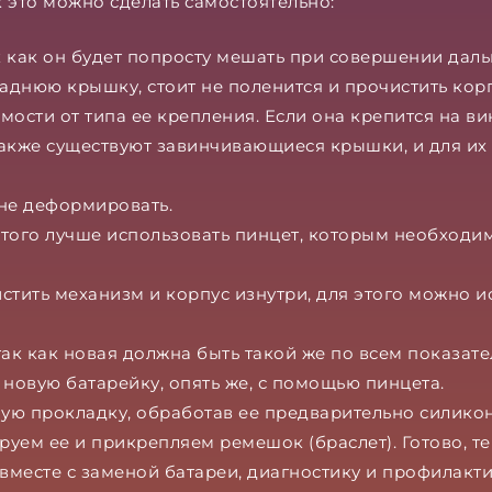
 это можно сделать самостоятельно:
к как он будет попросту мешать при совершении да
 заднюю крышку, стоит не поленится и прочистить ко
ости от типа ее крепления. Если она крепится на ви
Также существуют завинчивающиеся крышки, и для их
 не деформировать.
этого лучше использовать пинцет, которым необходим
тить механизм и корпус изнутри, для этого можно и
так как новая должна быть такой же по всем показат
новую батарейку, опять же, с помощью пинцета.
ную прокладку, обработав ее предварительно силико
руем ее и прикрепляем ремешок (браслет). Готово, т
вместе с заменой батареи, диагностику и профилакт