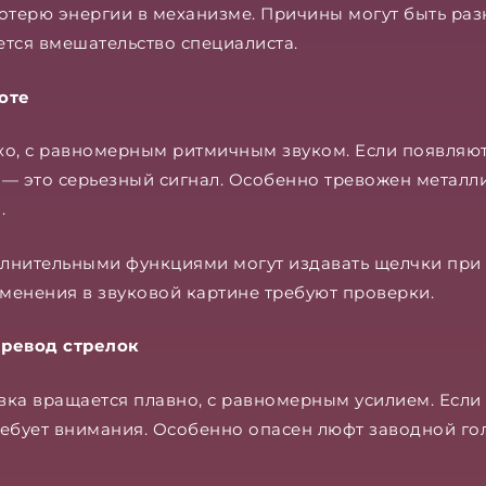
отерю энергии в механизме. Причины могут быть разн
ется вмешательство специалиста.
оте
хо, с равномерным ритмичным звуком. Если появляю
 — это серьезный сигнал. Особенно тревожен металл
.
лнительными функциями могут издавать щелчки при 
менения в звуковой картине требуют проверки.
еревод стрелок
ка вращается плавно, с равномерным усилием. Если 
ебует внимания. Особенно опасен люфт заводной го