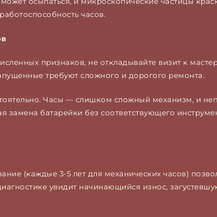
ожет осыпаться, и микроскопические частицы краск
 работоспособность часов.
ов
численных признаков, не откладывайте визит к масте
апущенные требуют сложного и дорогого ремонта.
стоятельно. Часы — слишком сложный механизм, и н
тая замена батарейки без соответствующего инструме
ание (каждые 3-5 лет для механических часов) позв
и диагностике увидит начинающийся износ, загустевш