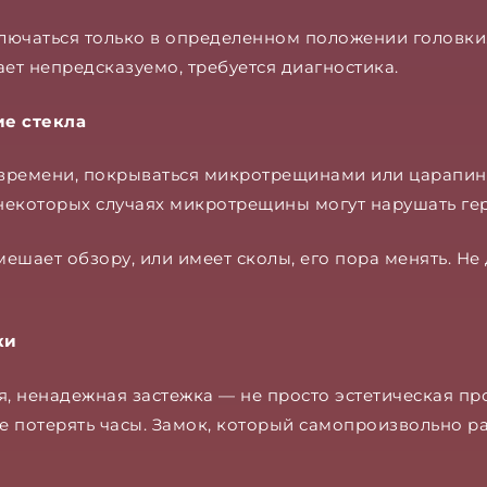
лючаться только в определенном положении головки.
ет непредсказуемо, требуется диагностика.
ие стекла
 времени, покрываться микротрещинами или царапина
 некоторых случаях микротрещины могут нарушать ге
мешает обзору, или имеет сколы, его пора менять. Н
ки
я, ненадежная застежка — не просто эстетическая п
е потерять часы. Замок, который самопроизвольно ра